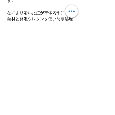
す。
なにより驚いた点が車体内部にも断
熱材と発泡ウレタンを使い防寒処理
をしてありました。（そして写真撮
り忘れました）
でもって天井にスピーカーを付けて
あるのでとても臨場感あるサウンド
が聴こえます♪