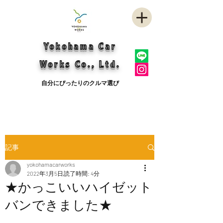
Yokohama Car
Works Co., Ltd.
自分にぴったりのクルマ選び
記事
yokohamacarworks
2022年3月5日
読了時間: 4分
★かっこいいハイゼット
バンできました★