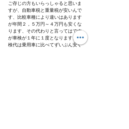
ご存じの方もいらっしゃると思いま
すが、自動車税と重量税が安いんで
す、比較車種により違いはあります
が年間２，５万円～４万円も安くな
ります、その代わりと言ってはです
が車検が１年に１度となります、車
検代は乗用車に比べてずいぶん安く
済みます（車検って税金が占める割
合が大きいんです）
そして
ハイエースの一番のメリット
は頑丈な事です
エンジンはオイル交換さえサボらな
ければ３０万キロは余裕です、ディ
ーゼルですから！！しかもこのハイ
エースバン１型のディーゼルターボ
エンジンは
ＤＰＦ（排気ガスの煤を
ためて焼却する装置）
が付いていな