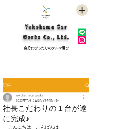
Yokohama Car
Works Co., Ltd.
自分にぴったりのクルマ選び
記事
yokohamacarworks
2023年7月10日
読了時間: 4分
社長こだわりの１台が遂
に完成♪
こんにちは、こんばんは