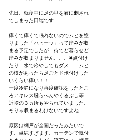
先日、就寝中に足の甲を蚊に刺され
てしまった田端です
痒くて痒くて眠れないのでムヒを塗
りました「ハヒーッ」って痒みが収
まる予定でしたが、待てど暮らせど
痒みが収まりません、、、✖点付け
たり、氷で冷やしてもダメ、、ムヒ
の樽があったら足ごとドボ付けした
いくらい痒い！！
一度冷静になり再度確認をしたとこ
ろアキレス腱らへんやくるぶし等、
近隣の３ヵ所もやられていました、
そりゃ収まるわけないですよね
原因は網戸が全開だったみたいで
す、単純すぎます、カーテンで気付