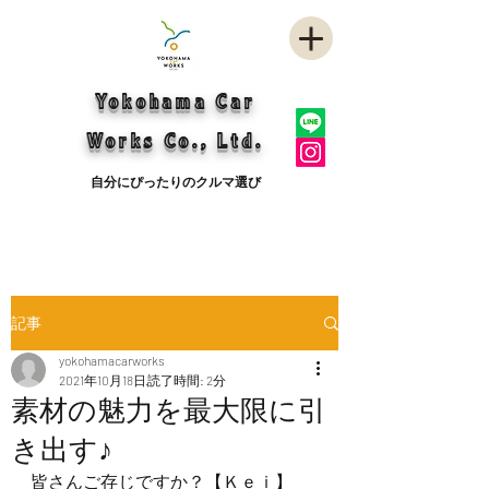
Yokohama Car
Works Co., Ltd.
自分にぴったりのクルマ選び
記事
yokohamacarworks
2021年10月18日
読了時間: 2分
素材の魅力を最大限に引
き出す♪
皆さんご存じですか？【Ｋｅｉ】