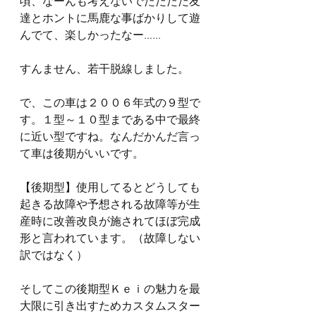
頃、なーんも考えないでただただ友
達とホントに馬鹿な事ばかりして遊
んでて、楽しかったなー……
すんません、若干脱線しました。
で、この車は２００６年式の９型で
す。１型～１０型まである中で最終
に近い型ですね。なんだかんだ言っ
て車は後期がいいです。
【後期型】使用してるとどうしても
起きる故障や予想される故障等が生
産時に改善改良が施されてほぼ完成
形と言われています。（故障しない
訳ではなく）
そしてこの後期型Ｋｅｉの魅力を最
大限に引き出すためカスタムスター