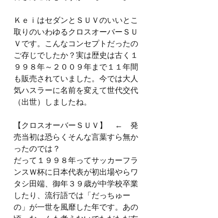
ＫｅｉはセダンとＳＵＶのいいとこ
取りのいわゆるクロスオーバーＳＵ
Ｖです。こんなコンセプトだったの
ご存じでしたか？実は歴史は古く１
９９８年～２００９年まで１１年間
も販売されていました。今では大人
気ハスラーに名前を変えて世代交代
（出世）しましたね。
【クロスオーバーＳＵＶ】　←　発
売当初は恐らくそんな言葉すら無か
ったのでは？
だって１９９８年ってサッカーフラ
ンスＷ杯に日本代表が初出場やらワ
タシ田端、御年３９歳が中学校卒業
したり、流行語では「だっちゅー
の」が一世を風靡した年です。あの